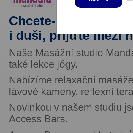
Chcete-li udělat něc
i duši, přijďte mezi 
Naše Masážní studio Manda
také lekce jógy.
Nabízíme relaxační masáže, 
lávové kameny, reflexní tera
Novinkou v našem studiu 
Access Bars.