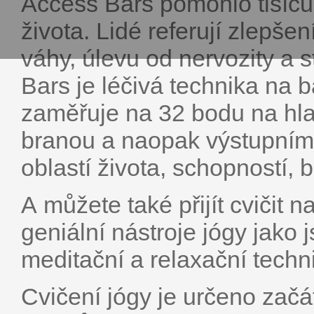
Access Bars pomohlo tisíců
života. Lidé referují zlepšen
váhy, úlevu od nervozity a
Bars je léčivá technika na b
zaměřuje na 32 bodu na hlav
branou a naopak výstupním
oblastí života, schopností,
A můžete také přijít cvičit n
geniální nástroje jógy jako 
meditační a relaxační techni
Cvičení jógy je určeno zač