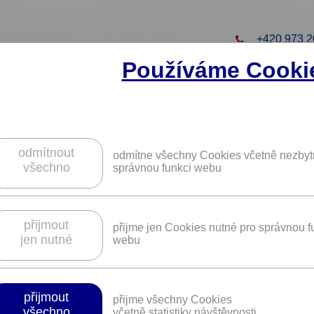
+420 973 2
Používáme Cooki
to projekt
ZAREGISTRUJTE S
ZÍSKÁTE DALŠÍ VÝHO
odmítnout
odmítne všechny Cookies včetně nezbyt
všechno
správnou funkci webu
 prodeji nemovitosti po celé ČR
ečnosti Reality Gteam.
přijmout
přijme jen Cookies nutné pro správnou f
jen nutné
webu
Platnost není časově omezena.
přijmout
přijme všechny Cookies
všechno
včetně statistiky návštěvnosti