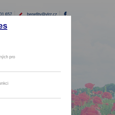
01 657
benefity@
vlrz.cz
Přihlásit
es
E
RÁD BYCH NABÍDL
DY
NOVÝ BENEFIT
ných pro
až 50 %
SLEVA
unkci