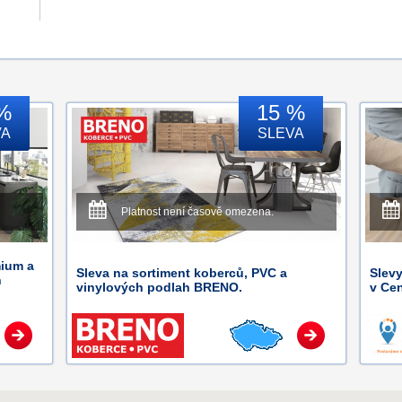
%
15 %
VA
SLEVA
Platnost není časově omezena.
mium a
Sleva na sortiment koberců, PVC a
Slev
h
vinylových podlah BRENO.
v Ce