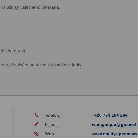
příslušníky válečného veterána.
ého veterána.
eam přispíváte na Vojenský fond solidarity.
Telefon:
+420 774 164 264
E-mail:
ivan.gaspar@gteam.fi
Web:
www.reality-gteam.cz/