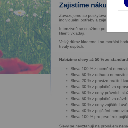
Zajistíme nákup nebo
Zavazujeme se poskytovat našim klien
individuální potřeby a zájmy každého z
Intenzivně se snažíme porozumět všem
klienti vkládají.
Velký důraz klademe i na morální hod
trvalý úspěch.
Nabízíme slevy až 50 % ze standard
Sleva 100 % z ocenění nemovito
Sleva 50 % z odhadu nemovitost
Sleva 20 % z provize realitní ka
Sleva 30 % z poplatků za správu
Sleva 50 % z ceny právních slu
Sleva 50 % z poplatků za návrh 
Sleva 30 % z ceny zajištění úvěru
Sleva 40 % z pojištění nemovito
Sleva 100 % pro první rok poji
Slevy se nevztahují na pronájem nemo