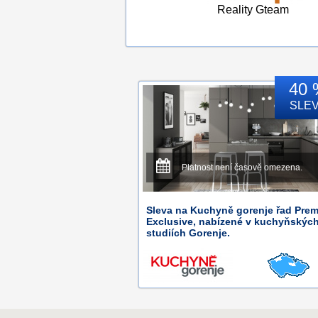
Reality Gteam
40 
SLE
Platnost není časově omezena.
Sleva na Kuchyně gorenje řad Pre
Exclusive, nabízené v kuchyňskýc
studiích Gorenje.