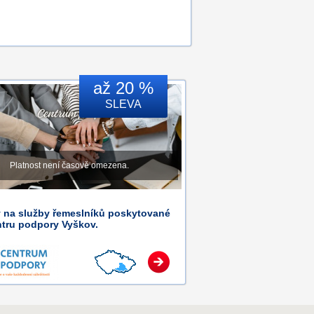
až 20 %
SLEVA
Platnost není časově omezena.
y na služby řemeslníků poskytované
ntru podpory Vyškov.