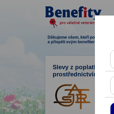
Děkujeme všem, kteří podpořili ten
a přispěli svým benefitem.
Slevy z poplatků při
prostřednictvím spol