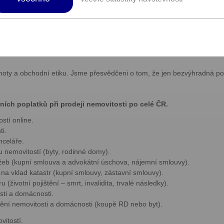
 prodej nemovitosti snadno a rychle.
tům nejvyšší úroveň služeb v oblasti zprostředkování prodeje a pronáj
 nich.
 individuálním potřebám našich klientů a podle toho je uspokojit. Ne
noty a obchodní etiku. Jsme přesvědčeni o tom, že jen bezvýhradná po
ních poplatků při prodeji nemovitosti po celé ČR.
stí online.
i.
nceláře.
 nemovitostí (byty, rodinné domy).
žeb (kupní smlouva a advokátní úschova, nájemní smlouvy).
na vklad katastr (kupní smlouvy, zástavní smlouvy).
 (životní pojištění – smrt, invalidita, trvalé následky).
sti a domácnosti.
štění nemovitosti a domácnosti (koupě RD nebo byt).
vitostí.