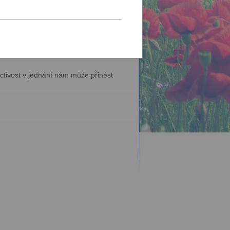
mu nemovitostí, a to s ohledem na
zklameme důvěru, kterou v nás naši
ctivost v jednání nám může přinést