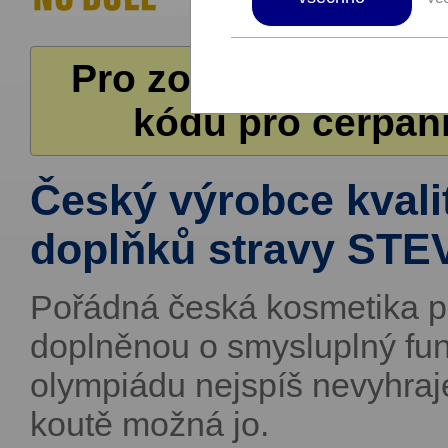
Pro zobrazení další
kódů pro čerpání
Český výrobce kvali
doplňků stravy STE
Pořádná česká kosmetika pr
doplněnou o smysluplný fun
olympiádu nejspíš nevyhraj
koutě možná jo.