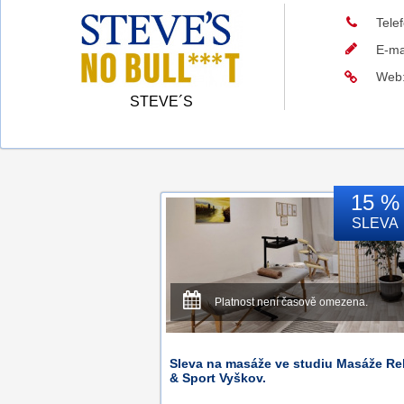
Tele
E-ma
Web
STEVE´S
15 %
SLEVA
Platnost není časově omezena.
Sleva na masáže ve studiu Masáže Re
& Sport Vyškov.