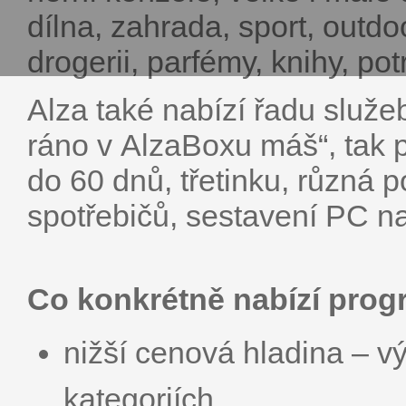
dílna, zahrada, sport, outdo
drogerii, parfémy, knihy, pot
Alza také nabízí řadu služe
ráno v AlzaBoxu máš“, tak p
do 60 dnů, třetinku, různá p
spotřebičů, sestavení PC na
Co konkrétně nabízí prog
nižší cenová hladina – v
kategoriích