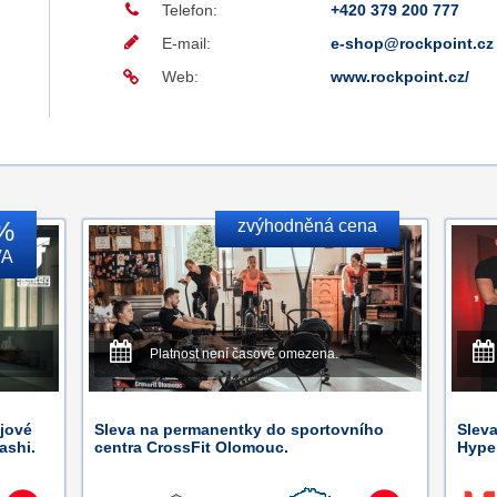
Telefon:
+420 379 200 777
E-mail:
e-shop@rockpoint.cz
Web:
www.rockpoint.cz/
%
zvýhodněná cena
VA
Platnost není časově omezena.
jové
Sleva na permanentky do sportovního
Sleva
ashi.
centra CrossFit Olomouc.
Hype