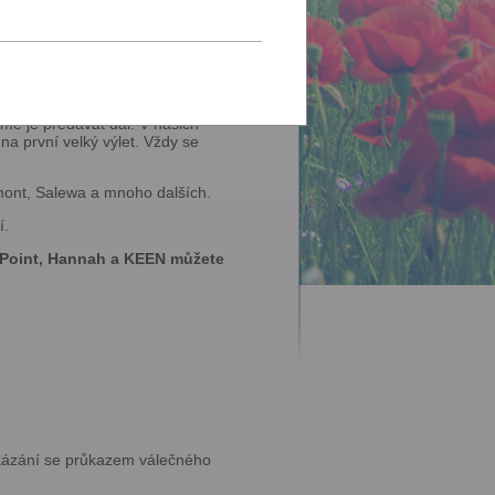
ké
y.
me je předávat dál. V našich
na první velký výlet. Vždy se
rmont, Salewa a mnoho dalších.
í.
 Point, Hannah a KEEN můžete
kázání se průkazem válečného