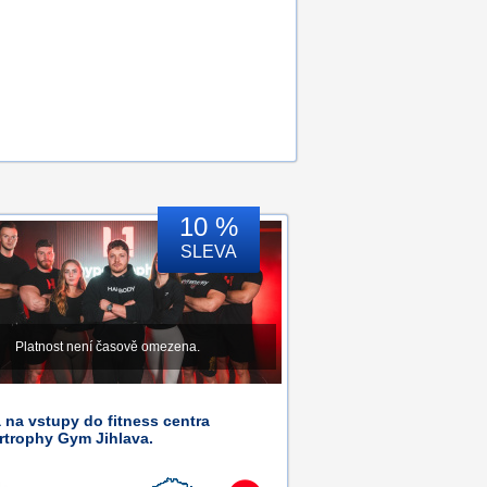
10 %
SLEVA
Platnost není časově omezena.
 na vstupy do fitness centra
rtrophy Gym Jihlava.