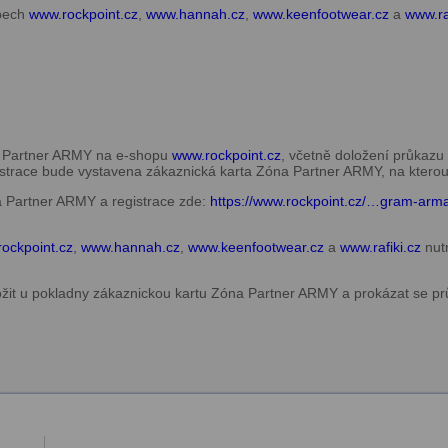
opech
www.rockpoint.cz
,
www.hannah.cz
,
www.keenfootwear.cz
a
www.ra
a Partner ARMY na e-shopu
www.rockpoint.cz
, včetně doložení průkazu
gistrace bude vystavena zákaznická karta Zóna Partner ARMY, na kterou
 Partner ARMY a registrace zde:
https://www.rockpoint.cz/…gram-arm
ockpoint.cz
,
www.hannah.cz
,
www.keenfootwear.cz
a
www.rafiki.cz
nutn
ožit u pokladny zákaznickou kartu Zóna Partner ARMY a prokázat se p