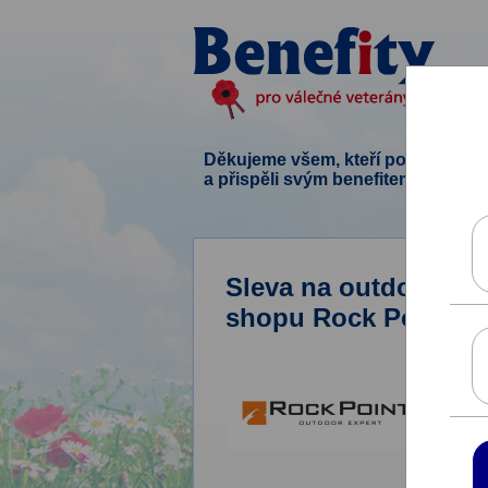
Děkujeme všem, kteří podpořili ten
a přispěli svým benefitem.
Sleva na outdoorové 
shopu Rock Point.