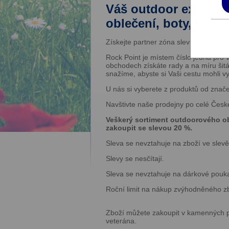
Váš outdoor expert n
oblečení, boty, bato
Získejte partner zóna slevu na vše z 
Rock Point je místem číslo jedna pro 
obchodech získáte rady a na míru šitá
snažíme, abyste si Vaši cestu mohli v
U nás si vyberete z produktů od znač
Navštivte naše prodejny po celé Česk
Veškerý sortiment outdoorového o
zakoupit se slevou 20 %.
Sleva se nevztahuje na zboží ve slevě
Slevy se nesčítají.
Sleva se nevztahuje na dárkové pouk
Roční limit na nákup zvýhodněného zbo
Zboží můžete zakoupit v kamenných 
veterána.