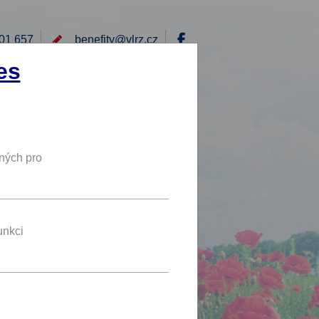
01 657
benefity@
vlrz.cz
Přihlásit
es
E
RÁD BYCH NABÍDL
DY
NOVÝ BENEFIT
ných pro
20 %
SLEVA
-
unkci
benefit se líbí 7 uživatelům