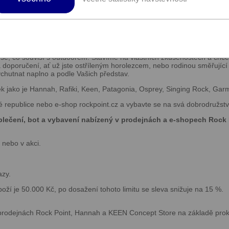
abízející outdoorové vybavení, turistic
hy, stany, spacáky a kempinkové doplňk
Rock Pointu.
vše, co souvisí s outdoorem. Stavíme na vlastních zkušenostech a chce
 doporučení, ať už jste ostříleným horolezcem, nebo rodinou směřující 
ychutnat naplno a podle Vašich představ.
ek jako je Hannah, Rafiki, Keen, Patagonia, Osprey, Singing Rock, Ga
é republice nebo e-shop rockpoint.cz a vybavte se na svá dobrodružstv
blečení, bot a vybavení nabízený v prodejnách a e-shopech Rock
 nebo v akci.
azy.
ží je 50.000 Kč, po dosažení tohoto limitu se sleva snižuje na 15 %.
prodejnách Rock Point, Hannah a KEEN Concept Store na základě pro