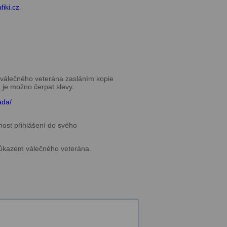
fiki.cz
.
 válečného veterána zasláním kopie
 je možno čerpat slevy.
ada/
ost přihlášení do svého
růkazem válečného veterána.