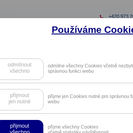
+420 973 2
Používáme Cooki
to projekt
ZAREGISTRUJTE S
ZÍSKÁTE DALŠÍ VÝHO
odmítnout
odmítne všechny Cookies včetně nezbyt
všechno
správnou funkci webu
oblečení a vybavení v síti prodejen a e
přijmout
přijme jen Cookies nutné pro správnou f
jen nutné
webu
Platnost není časově omezena.
přijmout
přijme všechny Cookies
všechno
včetně statistiky návštěvnosti