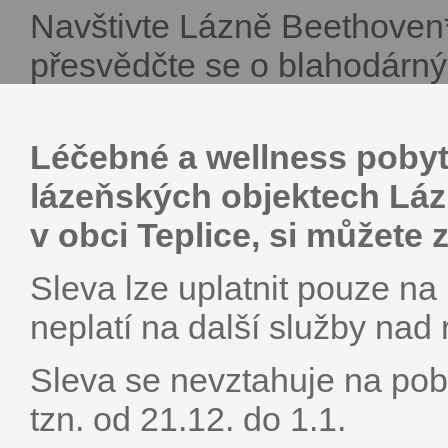
Navštivte Lázně Beethoven**
přesvědčte se o blahodárný
Léčebné a wellness pobyty
lázeňských objektech Láz
v obci Teplice, si můžete 
Sleva lze uplatnit pouze na
neplatí na další služby nad
Sleva se nevztahuje na pob
tzn. od 21.12. do 1.1.