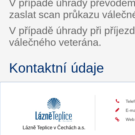
V případě úhrady převodem p
zaslat scan průkazu válečn
V případě úhrady při příje
válečného veterána.
Kontaktní údaje
Tele
E-ma
Web
Lázně Teplice v Čechách a.s.