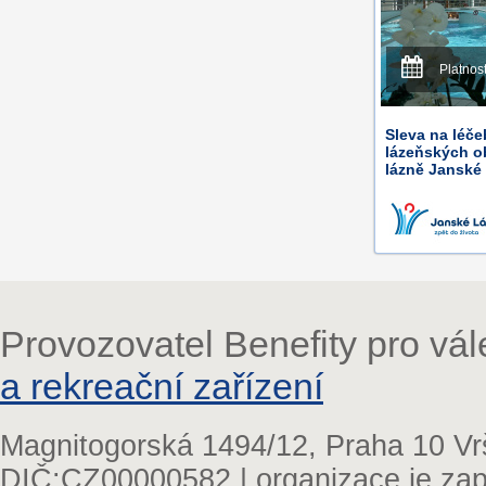
Platnos
Sleva na léče
lázeňských o
lázně Janské
Provozovatel Benefity pro vá
a rekreační zařízení
Magnitogorská 1494/12, Praha 10 Vr
DIČ:CZ00000582 | organizace je zap