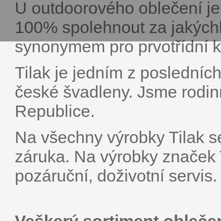
U outdoorového oblečení je
100% spolehnout za jakýchk
synonymem pro prvotřídní kv
Tilak je jedním z posledníc
české švadleny. Jsme rodin
Republice.
Na všechny výrobky Tilak se
záruka. Na výrobky značek 
pozáruční, doživotní servis.