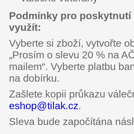
Podmínky pro poskytnutí b
využít:
Vyberte si zboží, vytvořte 
„Prosím o slevu 20 % na AČ
mailem“. Vyberte platbu b
na dobírku.
Zašlete kopii průkazu váleč
eshop@
tilak.cz
.
Sleva bude započítána nás