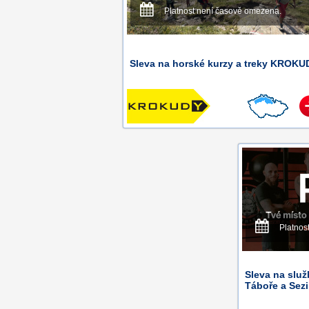
Platnost není časově omezena.
Sleva na horské kurzy a treky KROKU
Platnos
Sleva na služ
Táboře a Sez