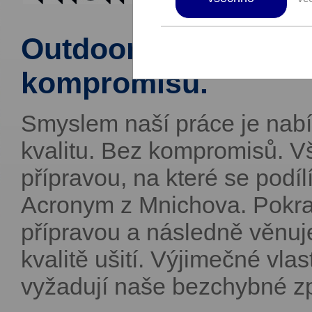
Outdoorové oblečen
kompromisů.
Smyslem naší práce je na
kvalitu. Bez kompromisů. V
přípravou, na které se podí
Acronym z Mnichova. Pokra
přípravou a následně věnu
kvalitě ušití. Výjimečné vla
vyžadují naše bezchybné z