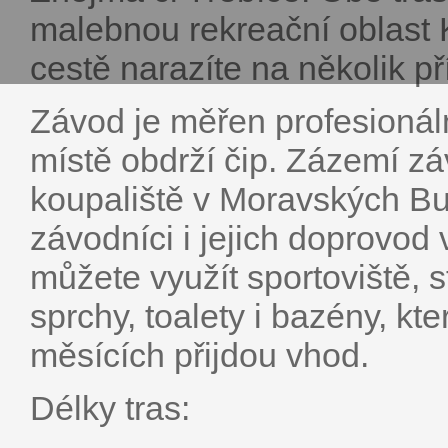
malebnou rekreační oblast 
cestě narazíte na několik př
Závod je měřen profesionál
místě obdrží čip. Zázemí zá
koupaliště v Moravských Bu
závodníci i jejich doprovod
můžete využít sportoviště, 
sprchy, toalety i bazény, kt
měsících přijdou vhod.
Délky tras: