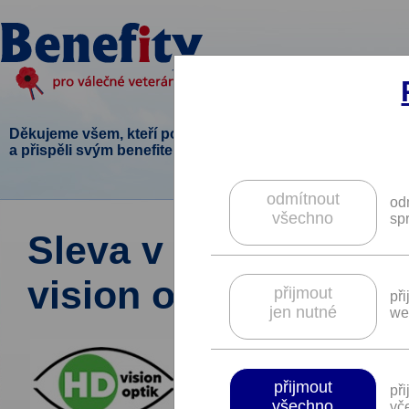
Děkujeme všem, kteří podpořili tento projekt
a přispěli svým benefitem.
odmítnout
od
všechno
sp
Sleva v prodejně oč
vision optik.
přijmout
př
jen nutné
we
přijmout
př
všechno
vče