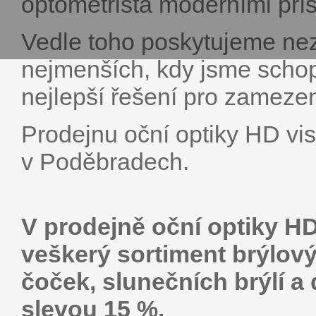
optometrista moderními přístr
Vedle toho poskytujeme nez
nejmenších, kdy jsme schopn
nejlepší řešení pro zamezen
Prodejnu oční optiky HD vis
v Poděbradech.
V prodejně oční optiky HD
veškerý sortiment brýlový
čoček, slunečních brýlí a
slevou 15 %.