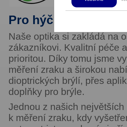
Pro hýčkané oči.
Naše optika si zakládá na 
zákazníkovi. Kvalitní péče 
prioritou. Díky tomu jsme 
měření zraku a širokou nab
dioptrických brýlí, přes apl
doplňky pro brýle.
Jednou z našich největších p
k měření zraku, kdy vyšetře