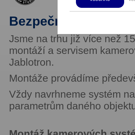
Bezpečnost, kontrol
Jsme na trhu již více než 1
montáží a servisem kamero
Jablotron.
Montáže provádíme předev
Vždy navrhneme systém na 
parametrům daného objektu
Montáž kamerových systé