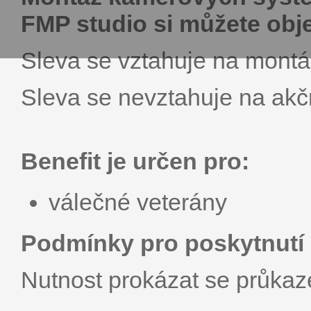
FMP studio si můžete obje
Sleva se vztahuje na montáž
Sleva se nevztahuje na akčn
Benefit je určen pro:
válečné veterány
Podmínky pro poskytnutí 
Nutnost prokázat se průka