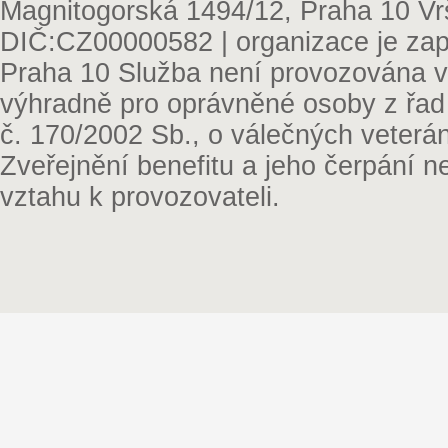
Magnitogorská 1494/12, Praha 10 Vr
DIČ:CZ00000582 | organizace je zap
Praha 10 Služba není provozována v 
výhradně pro oprávněné osoby z řad
č. 170/2002 Sb., o válečných veterá
Zveřejnění benefitu a jeho čerpání 
vztahu k provozovateli.