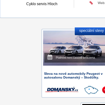
Web
Cyklo servis Hloch
speciální slevy
Platnost není časově omezena.
Sleva na nové automobily Peugeot v
autosalonu Domanský – Stodůlky.