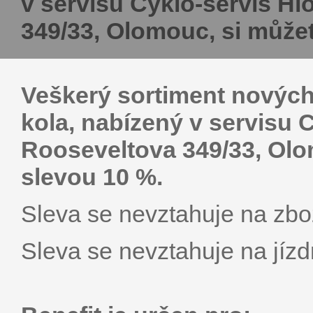
v servisu Cyklo-servis H
349/33, Olomouc, si můžet
Veškerý sortiment nových 
kola, nabízený v servisu 
Rooseveltova 349/33, Olo
slevou 10 %.
Sleva se nevztahuje na zbož
Sleva se nevztahuje na jízdn