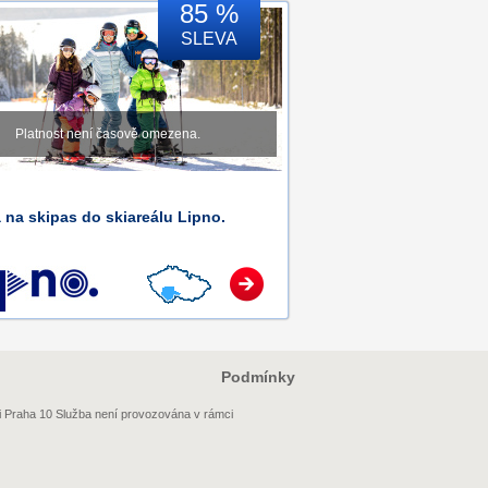
85 %
SLEVA
Platnost není časově omezena.
 na skipas do skiareálu Lipno.
Podmínky
i Praha 10 Služba není provozována v rámci