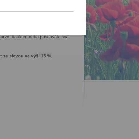
itu. Přijďte si užít lezení, které vás
ní cest a spojování lidí. Za projektem
ůj první boulder, nebo posouváte své
 se slevou ve výši 15 %.