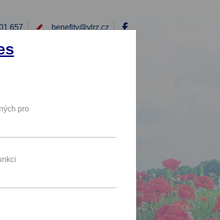
01 657
benefity@
vlrz.cz
Přihlásit
es
E
RÁD BYCH NABÍDL
DY
NOVÝ BENEFIT
ných pro
15 %
SLEVA
unkci