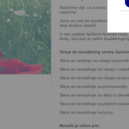
Nabízíme vše, co si lezec může přát – 
nadchne!
Jsme víc než jen boulderovka – jsme ko
stojí zkušení stavěči.
U nás najdete špičkové lezecké cesty, 
limity, JamJam je vaším bouldering
Vstup do bouldering centra JamJam 
Sleva se vztahuje na vstupy od ponděl
Sleva se nevztahuje na vstupy v sobot
Sleva se nevztahuje na vstupy od pon
Sleva se nevztahuje na permanentky.
Sleva se nevztahuje na akční a zlevně
Sleva se nevztahuje na půjčení vybav
Sleva se nevztahuje na kurzy.
Benefit je určen pro: