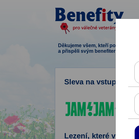
Děkujeme všem, kteří podpořili ten
a přispěli svým benefitem.
Sleva na vstup do b
Lezení, které vás na