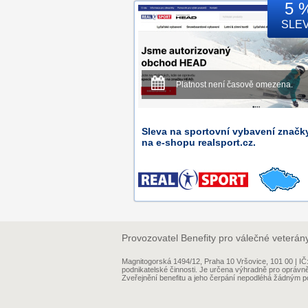
5 
SLE
Platnost není časově omezena.
Sleva na sportovní vybavení znač
na e-shopu realsport.cz.
Provozovatel Benefity pro válečné veterán
Magnitogorská 1494/12, Praha 10 Vršovice, 101 00 | 
podnikatelské činnosti. Je určena výhradně pro oprávn
Zveřejnění benefitu a jeho čerpání nepodléhá žádným po