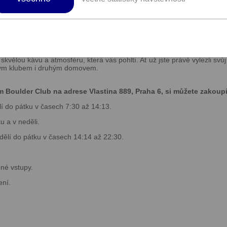
špičkové stěny, neustále nové výzvy, moderní zázemí a přátelskou komun
munita lezců, kteří žijí lezením. JamJam vznikl z lásky k pohybu, stavě
skvělou kávu a atmosféru, která vás pohltí. Ať už jste právě vylezli sv
ovým klubem i druhým domovem.
Boulder Club na adrese Vlastina 889, Praha 6, si můžete zakoupit
í do pátku v časech 7:30 až 14:13.
u a v neděli.
dělí do pátku v časech 14:14 až 22:30.
né vstupy.
ení.