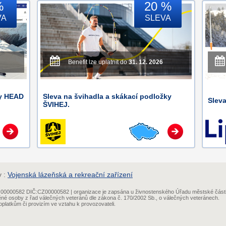
%
20 %
VA
SLEVA
Benefit lze uplatnit do
31. 12. 2026
ky HEAD
Sleva na švihadla a skákací podložky
Sleva
ŠVIHEJ.
y :
Vojenská lázeňská a rekreační zařízení
IČ:00000582 DIČ:CZ00000582 | organizace je zapsána u živnostenského Úřadu městské část
ěné osoby z řad válečných veteránů dle zákona č. 170/2002 Sb., o válečných veteránech.
platkům či provizím ve vztahu k provozovateli.