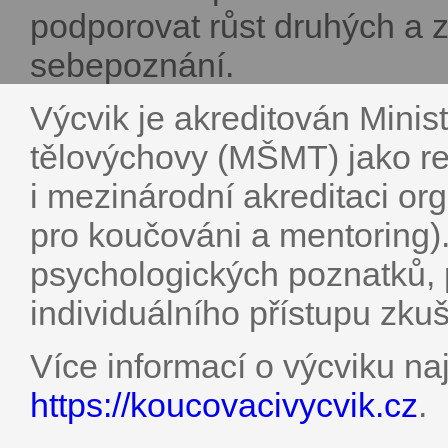
podporovat růst druhých a z
sebepoznání.
Výcvik je akreditován Minis
tělovýchovy (MŠMT) jako re
i mezinárodní akreditaci o
pro koučováni a mentoring).
psychologických poznatků, 
individuálního přístupu zku
Více informací o výcviku naj
https://koucovacivycvik.cz
.