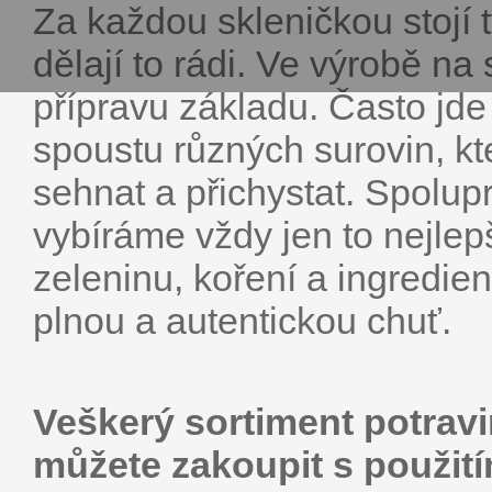
Za každou skleničkou stojí tý
dělají to rádi. Ve výrobě na
přípravu základu. Často jde 
spoustu různých surovin, k
sehnat a přichystat. Spolup
vybíráme vždy jen to nejlep
zeleninu, koření a ingredie
plnou a autentickou chuť.
Veškerý sortiment potrav
můžete zakoupit s použit