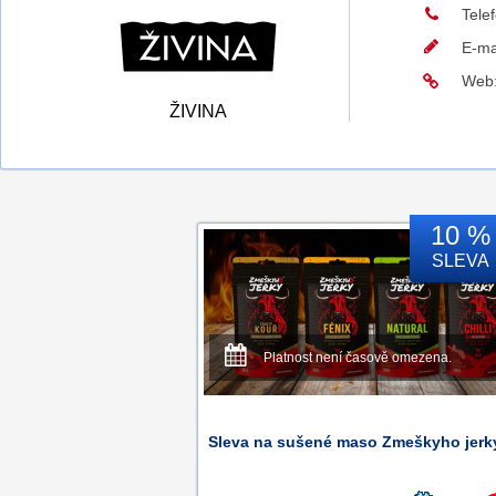
Tele
E-ma
Web
ŽIVINA
10 %
SLEVA
Platnost není časově omezena.
Sleva na sušené maso Zmeškyho jerk