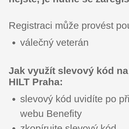
Registraci může provést p
válečný veterán
Jak využít slevový kód n
HILT Praha:
slevový kód uvidíte po př
webu Benefity
zkopírujte slevový kód