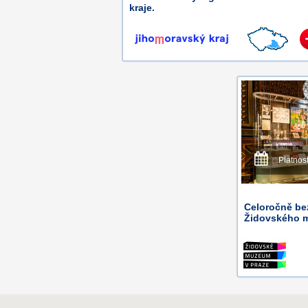
kraje.
Platnos
Celoročně be
Židovského m