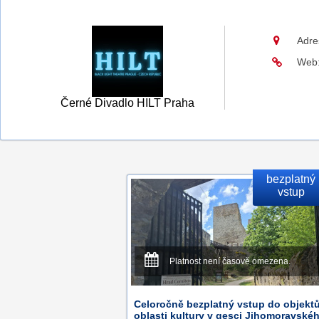
Adre
Web
Černé Divadlo HILT Praha
bezplatný
vstup
Platnost není časově omezena.
Celoročně bezplatný vstup do objekt
oblasti kultury v gesci Jihomoravské