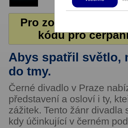
Pro zobrazení další
kódů pro čerpání
Abys spatřil světlo,
do tmy.
Černé divadlo v Praze nabízí
představení a osloví i ty, kt
zážitek. Tento žánr divadla s
kdy účinkující v černém pod