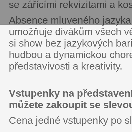
se zářícími rekvizitami a ko
Absence mluveného jazyka vy
umožňuje divákům všech věk
si show bez jazykových bari
hudbou a dynamickou choreo
představivosti a kreativity.
Vstupenky na představení
můžete zakoupit se slevo
Cena jedné vstupenky po sl