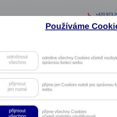
+420 973 2
Používáme Cooki
to projekt
ZAREGISTRUJTE S
ZÍSKÁTE DALŠÍ VÝHO
odmítnout
odmítne všechny Cookies včetně nezbyt
všechno
správnou funkci webu
koly a kondiční jízdy u Autoškoly Maja.
přijmout
přijme jen Cookies nutné pro správnou f
jen nutné
webu
Platnost není časově omezena.
přijmout
přijme všechny Cookies
lní přístup k žákům. Společně to zvládn
všechno
včetně statistiky návštěvnosti