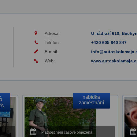
Adresa:
U nádraží 610, Bechy
Telefon:
+420 605 840 847
E-mail:
info@autoskolamaja.
Web:
www.autoskolamaja.c
%
nabídka
zaměstnání
VA
Platnost není časově omezena.