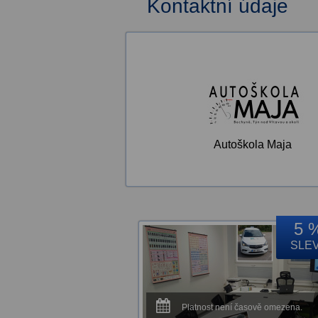
Kontaktní údaje
Autoškola Maja
5 
SLE
Platnost není časově omezena.