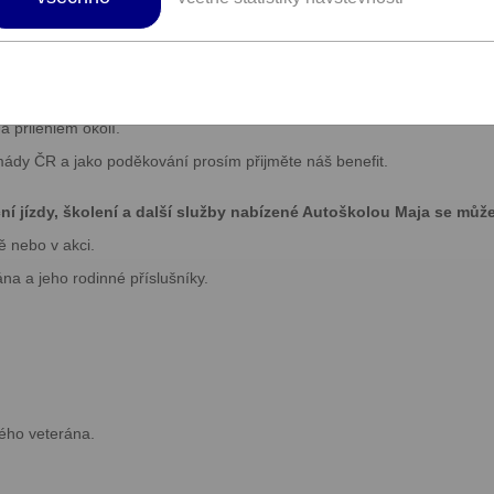
ku vedoucí k získání řidičského průkazu.
 oprávnění B, B+E, B96, B Automat.
je naším společným a jediným cílem.
 přilehlém okolí.
mády ČR a jako poděkování prosím přijměte náš benefit.
í jízdy, školení a další služby nabízené Autoškolou Maja se můžet
ě nebo v akci.
na a jeho rodinné příslušníky.
ého veterána.