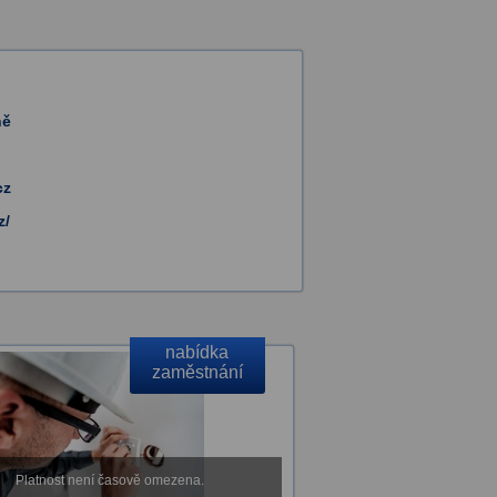
ně
cz
z/
nabídka
zaměstnání
Platnost není časově omezena.