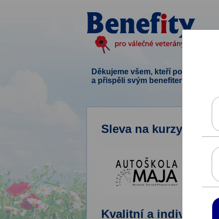
Děkujeme všem, kteří podpořili ten
a přispěli svým benefitem.
Sleva na kurzy autoš
Kvalitní a individuá