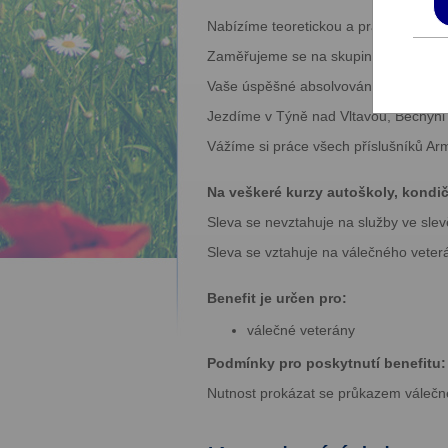
Nabízíme teoretickou a praktickou výu
Zaměřujeme se na skupiny řidičského
Vaše úspěšné absolvování autoškoly 
Jezdíme v Týně nad Vltavou, Bechyni a
Vážíme si práce všech příslušníků Ar
Na veškeré kurzy autoškoly, kondičn
Sleva se nevztahuje na služby ve slev
Sleva se vztahuje na válečného veterá
Benefit je určen pro:
válečné veterány
Podmínky pro poskytnutí benefitu:
Nutnost prokázat se průkazem válečn