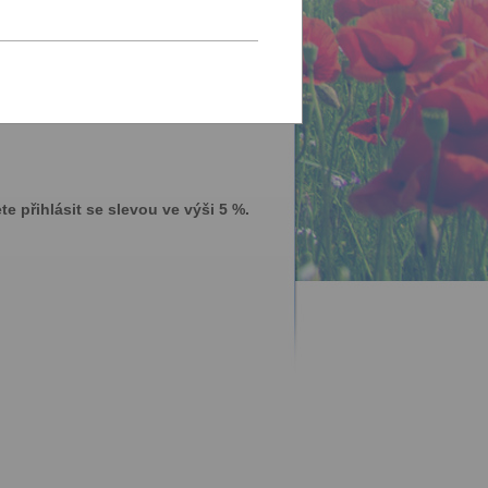
e přihlásit se slevou ve výši 5 %.