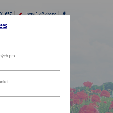
01 657
benefity@
vlrz.cz
Přihlásit
es
E
RÁD BYCH NABÍDL
DY
NOVÝ BENEFIT
ných pro
5 %
SLEVA
unkci
eme.