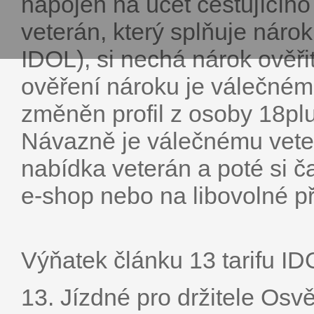
napojen na účet cestujícíh
veterán, který splňuje nárok
IDOL), si nechá nárok ověř
ověření nároku je válečné
změněn profil z osoby 18pl
Návazně je válečnému vete
nabídka veterán a poté si 
e-shop nebo na libovolné p
Výňatek článku 13 tarifu ID
13. Jízdné pro držitele Os