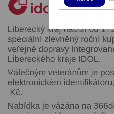
Liberecký kraj nabízí od 1.
speciální zlevněný roční ku
veřejné dopravy Integrova
Libereckého kraje IDOL.
Válečným veteránům je pos
elektronickém identifikátor
Kč.
Nabídka je vázána na 366de