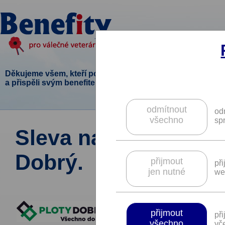
Děkujeme všem, kteří podpořili tento projekt
a přispěli svým benefitem.
odmítnout
od
všechno
sp
Sleva na ploty a plet
Dobrý.
přijmout
př
jen nutné
we
přijmout
př
všechno
vče