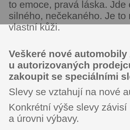
to emoce, pravá láska. Jde 
silného, nečekaného. Je to 
vlastní kůži.
Veškeré nové automobily
u autorizovaných prodej
zakoupit se speciálními s
Slevy se vztahují na nové 
Konkrétní výše slevy závis
a úrovni výbavy.