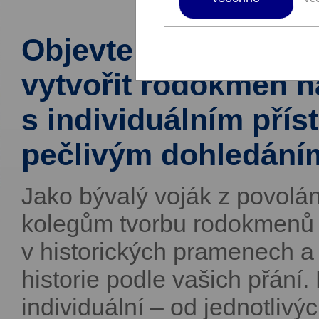
Objevte příběh své r
vytvořit rodokmen n
s individuálním pří
pečlivým dohledání
Jako bývalý voják z povolán
kolegům tvorbu rodokmenů 
v historických pramenech a
historie podle vašich přání
individuální – od jednotliv