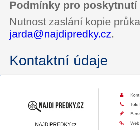
Podmínky pro poskytnutí 
Nutnost zaslání kopie průk
jarda@
najdipredky.cz
.
Kontaktní údaje
Kont
Tele
E-ma
Web
NAJDIPREDKY.cz