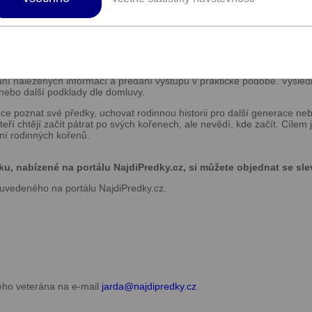
stupem a pečlivým dohledáním předků.
ný veterán nabízím kolegům tvorbu rodokmenů na zakázku, dohledávání
 podle vašich přání. Rozsah spolupráce je vždy individuální – od jedn
ání nalezených informací a předání výstupů v praktické podobě. Výsl
ebo další podklady dle domluvy.
e poznat své předky, uchovat rodinnou historii pro další generace neb
 kteří chtějí začít pátrat po svých kořenech, ale nevědí, kde začít. Cílem 
í rodinných kořenů.
u, nabízené na portálu NajdiPredky.cz, si můžete objednat se sle
 uvedeného na portálu NajdiPredky.cz.
ého veterána na e-mail
jarda@
najdipredky.cz
.