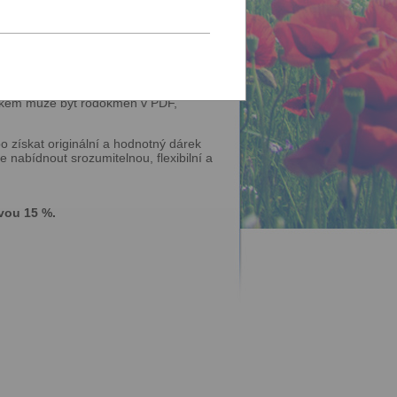
 předků v historických pramenech a
otlivých záznamů až po kompletní
edkem může být rodokmen v PDF,
o získat originální a hodnotný dárek
je nabídnout srozumitelnou, flexibilní a
vou 15 %.