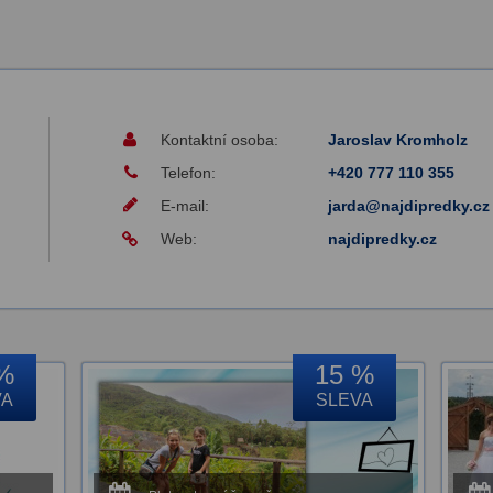
Kontaktní osoba:
Jaroslav Kromholz
Telefon:
+420 777 110 355
E-mail:
jarda@najdipredky.cz
Web:
najdipredky.cz
%
15 %
VA
SLEVA