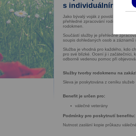
s individuálním pří
Jako bývalý voják z povolání a váleč
přehledné zpracování rodinné historie
rodokmen.
Součástí služby je přehledné zpracov
soupis dohledaných osob a záznamů n
Služba je vhodná pro každého, kdo chc
pro své blízké. Ocení ji i začátečníci,
odborně vedenou pomoc při objevován
Služby tvorby rodokmenu na zakázk
Sleva je poskytována z ceníku služeb
Benefit je určen pro:
válečné veterány
Podmínky pro poskytnutí benefitu:
Nutnost zaslání kopie průkazu válečn