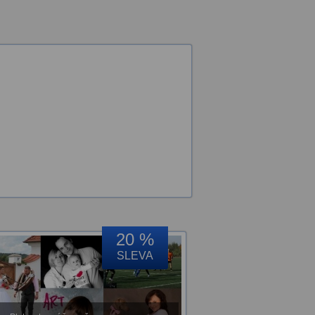
20 %
SLEVA