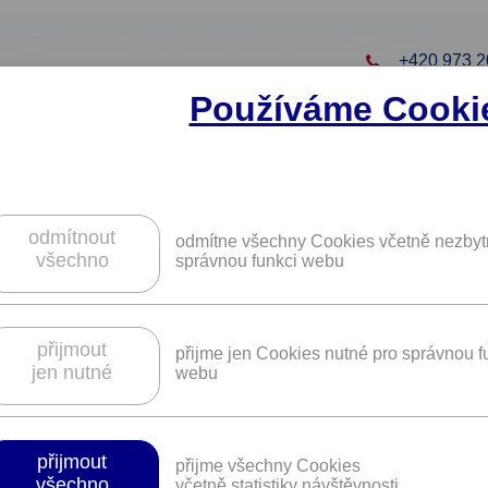
+420 973 2
Používáme Cooki
to projekt
ZAREGISTRUJTE S
ZÍSKÁTE DALŠÍ VÝHO
odmítnout
odmítne všechny Cookies včetně nezbyt
všechno
správnou funkci webu
okmenu na zakázku na NajdiPredky.cz.
přijmout
přijme jen Cookies nutné pro správnou f
jen nutné
webu
Platnost není časově omezena.
přijmout
přijme všechny Cookies
odiny. Nechte si vytvořit rodokmen na m
všechno
včetně statistiky návštěvnosti