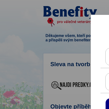
Děkujeme všem, kteří podpořili ten
a přispěli svým benefitem.
Sleva na tvorbu rod
Objevte příběh své r