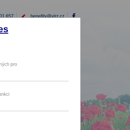
01 657
benefity@
vlrz.cz
Přihlásit
es
E
RÁD BYCH NABÍDL
DY
NOVÝ BENEFIT
ných pro
15 %
SLEVA
unkci
íru