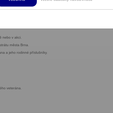
ete na adrese Kroftova 45 Brno – Žabovřesky.
ní jízdy, školení a další služby nabízené autoškolou TA Autoškola
ě nebo v akci.
strátu města Brna.
na a jeho rodinné příslušníky.
ého veterána.