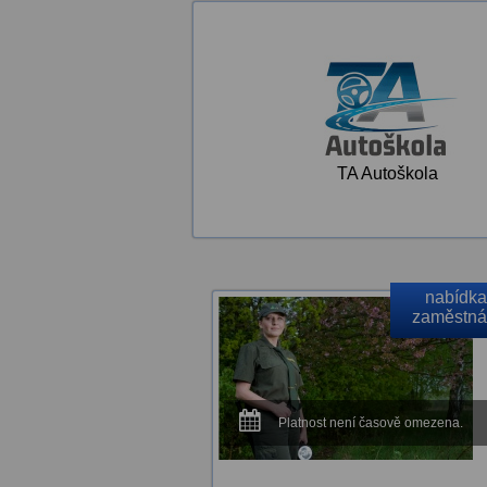
TA Autoškola
nabídka
zaměstná
Platnost není časově omezena.