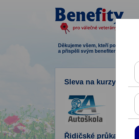
Děkujeme všem, kteří podpořili ten
a přispěli svým benefitem.
Sleva na kurzy autoš
Řidičské průkazy, kon