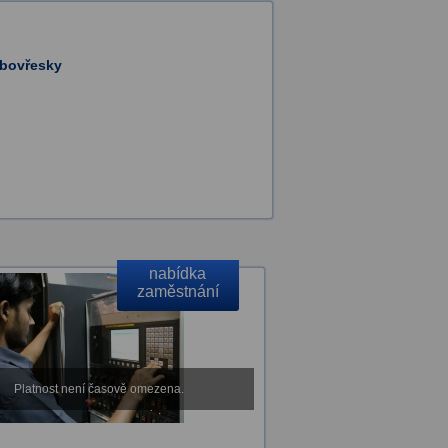
abovřesky
nabídka
zaměstnání
Platnost není časově omezena.