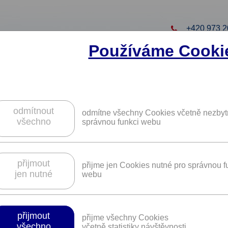
+420 973 2
Používáme Cooki
to projekt
ZAREGISTRUJTE S
ZÍSKÁTE DALŠÍ VÝHO
odmítnout
odmítne všechny Cookies včetně nezbyt
všechno
správnou funkci webu
koly a kondiční jízdy u TA Autoškola.
přijmout
přijme jen Cookies nutné pro správnou f
jen nutné
webu
Platnost není časově omezena.
přijmout
přijme všechny Cookies
diční jízdy, školení začínajících řidičů.
všechno
včetně statistiky návštěvnosti