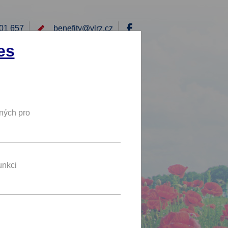
01 657
benefity@
vlrz.cz
Přihlásit
es
E
RÁD BYCH NABÍDL
DY
NOVÝ BENEFIT
ných pro
5 %
SLEVA
unkci