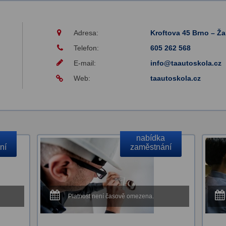
Adresa:
Kroftova 45 Brno – Ž
Telefon:
605 262 568
E-mail:
info@taautoskola.cz
Web:
taautoskola.cz
nabídka
ní
zaměstnání
Platnost není časově omezena.