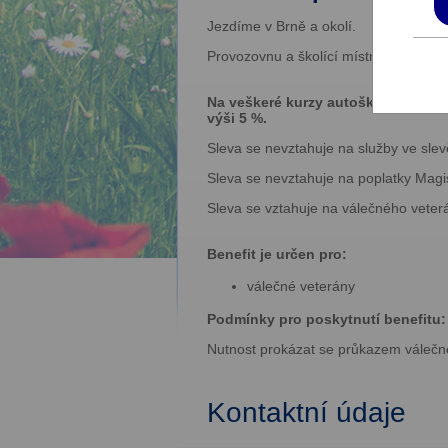
Jezdíme v Brně a okolí.
Provozovnu a školící místnost nalezn
Na veškeré kurzy autoškoly, kondič
výši 5 %.
Sleva se nevztahuje na služby ve slev
Sleva se nevztahuje na poplatky Magi
Sleva se vztahuje na válečného veterá
Benefit je určen pro:
válečné veterány
Podmínky pro poskytnutí benefitu:
Nutnost prokázat se průkazem válečn
Kontaktní údaje