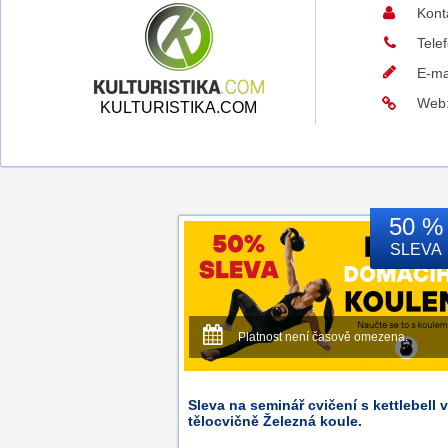
Kont
Tele
E-ma
Web
KULTURISTIKA.COM
50 %
SLEVA
Platnost není časově omezena.
Sleva na seminář cvičení s kettlebell 
tělocvičně Železná koule.