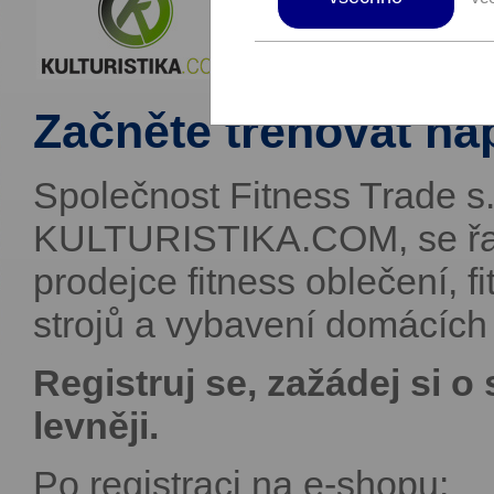
Začněte trénovat na
Společnost Fitness Trade s.
KULTURISTIKA.COM, se řad
prodejce fitness oblečení, 
strojů a vybavení domácích
Registruj se, zažádej si o
levněji.
Po registraci na e-shopu: