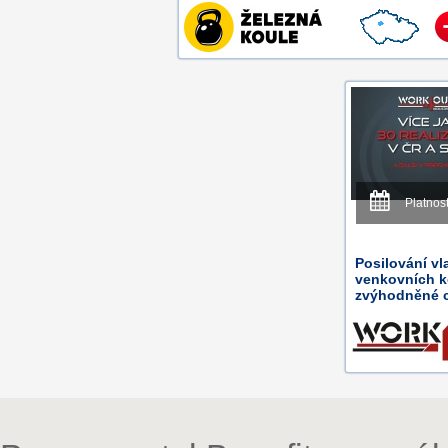
Platnos
Posilování vl
venkovních k
zvýhodněné 