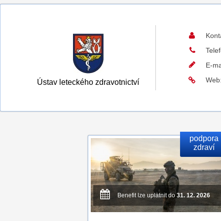
Kont
Tele
E-ma
Web
Ústav leteckého zdravotnictví
podpora
zdraví
Benefit lze uplatnit do
31. 12. 2026