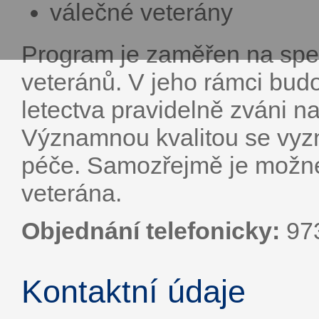
válečné veterány
Program je zaměřen na speci
veteránů. V jeho rámci budo
letectva pravidelně zváni na
Významnou kvalitou se vyzn
péče. Samozřejmě je možné 
veterána.
Objednání telefonicky:
973
Kontaktní údaje