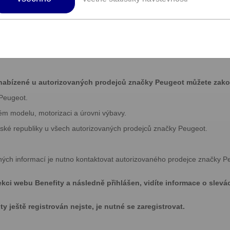
í dalších podmínek či slevových kódů pro čerpání benefit
design a jedinečný francouzský šarm.
abízené u autorizovaných prodejců značky Peugeot můžete zakou
 Peugeot.
ém modelu, motorizaci a úrovni výbavy.
eské republiky u všech autorizovaných prodejců značky Peugeot.
bných informací je nutno kontaktovat autorizovaného prodejce značky P
ekci webu Benefity a následně přihlášen, vidíte informace o slevá
 ještě registrován nejste, je nutné se zaregistrovat.