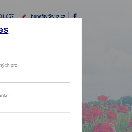
01 657
benefity@
vlrz.cz
Přihlásit
es
E
RÁD BYCH NABÍDL
DY
NOVÝ BENEFIT
ných pro
speciální slevy
unkci
benefit se líbí 2 uživatelům