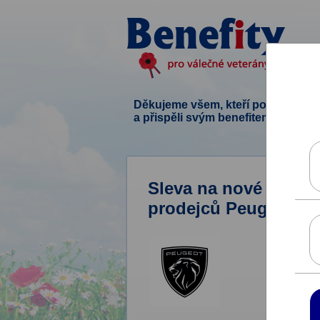
Děkujeme všem, kteří podpořili ten
a přispěli svým benefitem.
Sleva na nové automo
prodejců Peugeot.