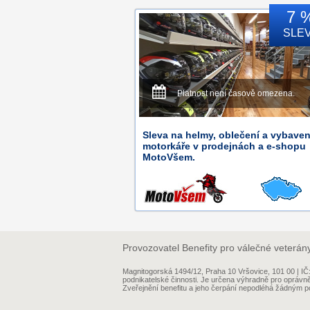
7 
SLE
Platnost není časově omezena.
Sleva na helmy, oblečení a vybaven
motorkáře v prodejnách a e-shopu
MotoVšem.
Provozovatel Benefity pro válečné veterán
Magnitogorská 1494/12, Praha 10 Vršovice, 101 00 | 
podnikatelské činnosti. Je určena výhradně pro oprávn
Zveřejnění benefitu a jeho čerpání nepodléhá žádným po