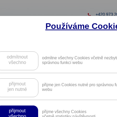
+420 973 2
Používáme Cooki
to projekt
ZAREGISTRUJTE S
ZÍSKÁTE DALŠÍ VÝHO
odmítnout
odmítne všechny Cookies včetně nezbyt
všechno
správnou funkci webu
bily Peugeot v síti autorizovaných
přijmout
přijme jen Cookies nutné pro správnou f
jen nutné
webu
Platnost není časově omezena.
přijmout
přijme všechny Cookies
všechno
včetně statistiky návštěvnosti