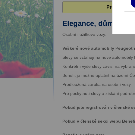
Pro zobrazen
Elegance, důmyslný 
Osobní i užitkové vozy.
Veškeré nové automobily Peugeot n
Slevy se vztahují na nové automobily
Konkrétní výše slevy závisí na vybran
Benefit je možné uplatnit na území Č
Prodloužená záruka na osobní vozy.
Pro poskytnutí slevy a získání podro
Pokud jste registrován v členské s
Pokud v členské sekci webu Benefity