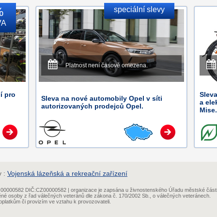
%
speciální slevy
VA
Platnost není časově omezena.
í pro
Sleva
Sleva na nové automobily Opel v síti
a ele
autorizovaných prodejců Opel.
Mise.
y :
Vojenská lázeňská a rekreační zařízení
IČ:00000582 DIČ:CZ00000582 | organizace je zapsána u živnostenského Úřadu městské část
ěné osoby z řad válečných veteránů dle zákona č. 170/2002 Sb., o válečných veteránech.
platkům či provizím ve vztahu k provozovateli.