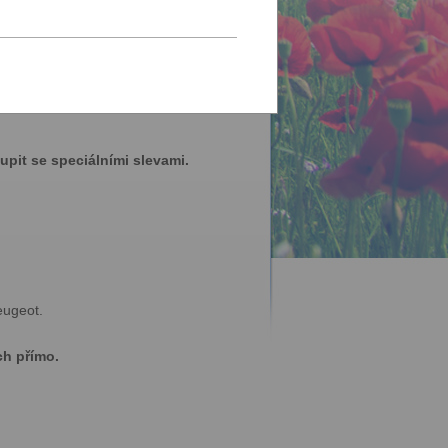
u se
přihlaste
.
pit se speciálními slevami.
eugeot.
ch přímo.