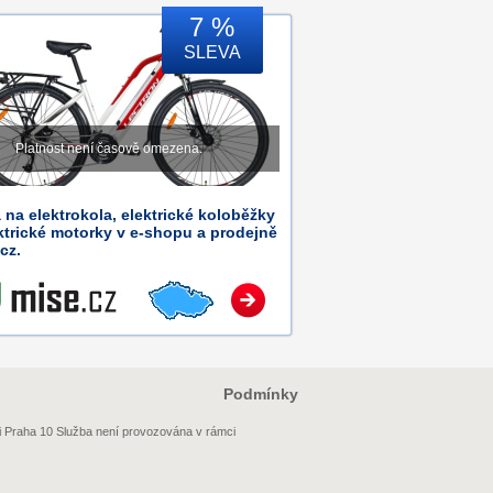
7 %
SLEVA
Platnost není časově omezena.
 na elektrokola, elektrické koloběžky
ktrické motorky v e-shopu a prodejně
cz.
Podmínky
i Praha 10 Služba není provozována v rámci