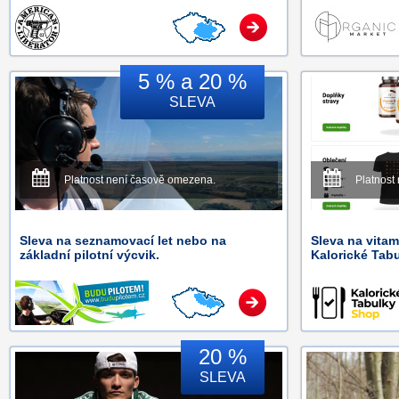
5 % a 20 %
SLEVA
Platnost není časově omezena.
Platnost
Sleva na seznamovací let nebo na
Sleva na vitam
základní pilotní výcvik.
Kalorické Tabu
20 %
SLEVA