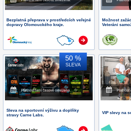
Platnost není časově omezena.
Platnost
Bezplatná přeprava v prostředcích veřejné
Možnost zažáda
dopravy Olomouckého kraje.
Veteráni samož
50 %
SLEVA
Platnost není časově omezena.
Platnost
Sleva na sportovní výživu a doplňky
VIP slevy na s
stravy Carne Labs.