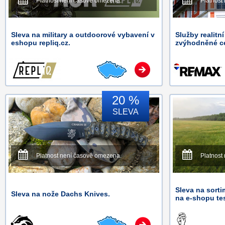
Platnost není časově omezena.
Platnost
Sleva na military a outdoorové vybavení v
Služby realitn
eshopu repliq.cz.
zvýhodněné c
20 %
SLEVA
Platnost není časově omezena.
Platnost
Sleva na sort
Sleva na nože Dachs Knives.
na e-shopu te