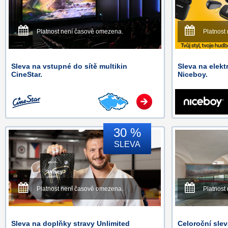
Platnost není časově omezena.
Platnost
Sleva na vstupné do sítě multikin
Sleva na elekt
CineStar.
Niceboy.
30 %
SLEVA
Platnost není časově omezena.
Platnost
Sleva na doplňky stravy Unlimited
Celoroční sle