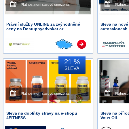
Platnost není časově omezena.
Platnost
Právní služby ONLINE za zvýhodněné
Sleva na nové
ceny na Dostupnyadvokat.cz.
autosalonec
21 %
SLEVA
Platnost není časově omezena.
Platnost
Sleva na doplňky stravy na e-shopu
Sleva na přír
4FITNESS.
Vous Oil.