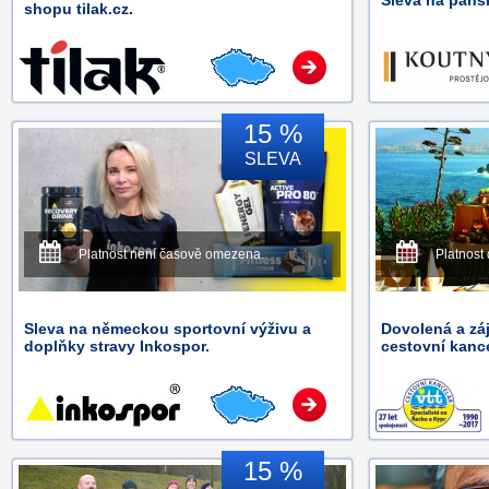
Sleva na páns
shopu tilak.cz.
15 %
SLEVA
Platnost není časově omezena.
Platnost 
Sleva na německou sportovní výživu a
Dovolená a zá
doplňky stravy Inkospor.
cestovní kance
15 %