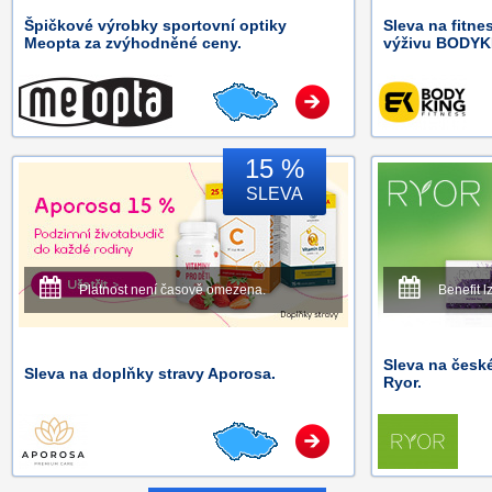
Špičkové výrobky sportovní optiky
Sleva na fitne
Meopta za zvýhodněné ceny.
výživu BODYK
15 %
SLEVA
Platnost není časově omezena.
Benefit l
Sleva na česk
Sleva na doplňky stravy Aporosa.
Ryor.