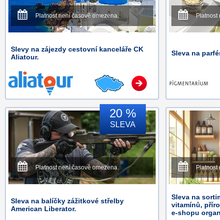
Platnost není časově omezena.
Platnost
Slevy na zájezdy cestovní kanceláře CK
Sleva na par
Aliatour.
20 %
SLEVA
Platnost není časově omezena.
Platnost
Sleva na sorti
Sleva na balíčky zážitkové střelby
vitamínů, přír
American Liberator.
e-shopu organ