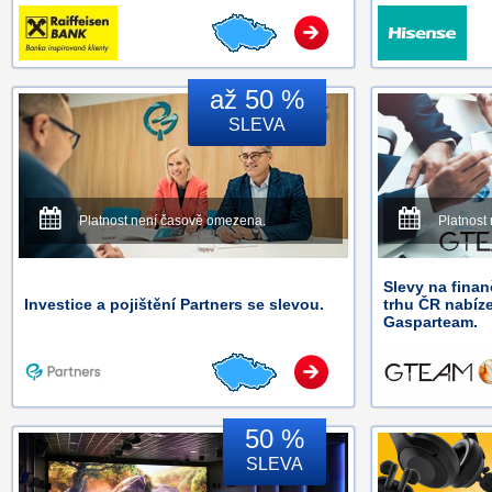
až 50 %
SLEVA
Platnost není časově omezena.
Platnost
Slevy na finan
Investice a pojištění Partners se slevou.
trhu ČR nabíz
Gasparteam.
50 %
SLEVA