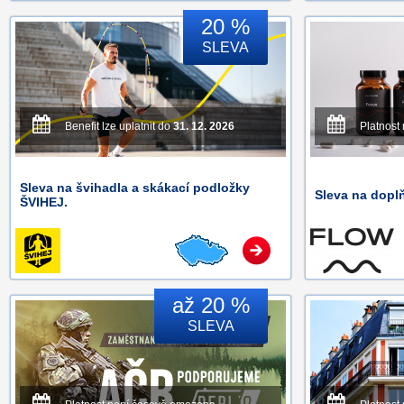
20 %
SLEVA
Benefit lze uplatnit do
31. 12. 2026
Platnost
Sleva na švihadla a skákací podložky
Sleva na doplň
ŠVIHEJ.
až 20 %
SLEVA