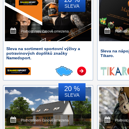
SLEVA
Platnost není časově omezena.
Platnost
Sleva na sortiment sportovní výživy a
Sleva na nápoj
potravinových doplňků značky
Tikaro.
Namedsport.
20 %
SLEVA
Platnost není časově omezena
Platnost