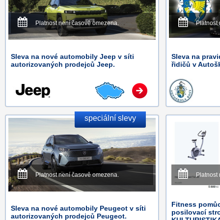
Platnost není časově omezena.
Platnost
Sleva na nové automobily Jeep v síti
Sleva na pravi
autorizovaných prodejců Jeep.
řidičů v Autoš
speciální slevy
Platnost není časově omezena.
Platnost
Fitness pomůc
Sleva na nové automobily Peugeot v síti
posilovací str
autorizovaných prodejců Peugeot.