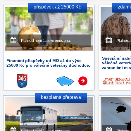
příspěvek až 25000 Kč
zdarma
Platnost není časově omezena.
Platnost
Speciální nabí
Finanční příspěvky od MO až do výše
válečné veterán
25000 Kč pro válečné veterány důchodce.
zahraniční mis
bezplatná přeprava