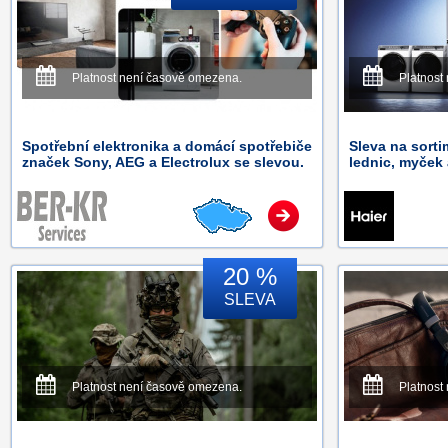
Platnost není časově omezena.
Platnost
Spotřební elektronika a domácí spotřebiče
Sleva na sorti
značek Sony, AEG a Electrolux se slevou.
lednic, myček 
20 %
SLEVA
Platnost není časově omezena.
Platnost