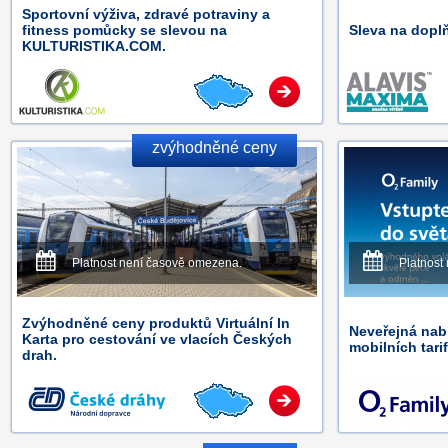
Sportovní výživa, zdravé potraviny a
fitness pomůcky se slevou na
Sleva na doplň
KULTURISTIKA.COM.
zvýhodněné ceny
Platnost není časově omezena.
Platnost
Zvýhodněné ceny produktů Virtuální In
Neveřejná na
Karta pro cestování ve vlacích Českých
mobilních tari
drah.