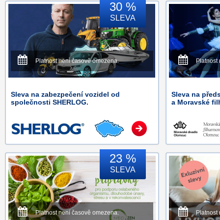
30 %
SLEVA
Platnost není časově omezena.
Platnost
Sleva na zabezpečení vozidel od
Sleva na před
společnosti SHERLOG.
a Moravské fi
23 %
SLEVA
Platnost není časově omezena.
Platnost