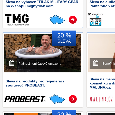
Sleva na vybavení TILAK MILITARY GEAR
Sleva na audio
na e-shopu migbytilak.com.
Pantershop.cz
20 %
SLEVA
Platnost není časově omezena.
Benefit l
Sleva na mens
Sleva na produkty pro regeneraci
kosmetiku a d
sportovců PROBEAST.
MALUNA.cz.
20 %