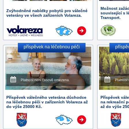
Možnost zažád
Zvýhodněné nabídky pobytů pro válečné
související s 
veterány ve všech zařízeních Volareza.
Transport.
příspěvek na léčebnou péči
příspě
Platnost není časově omezena.
Platnost
Příspěvek válečného veterána důchodce
Příspěvek vál
na léčebnou péči v zařízeních Volareza až
na rekreační p
do výše 25000 Kč.
až do výše 25