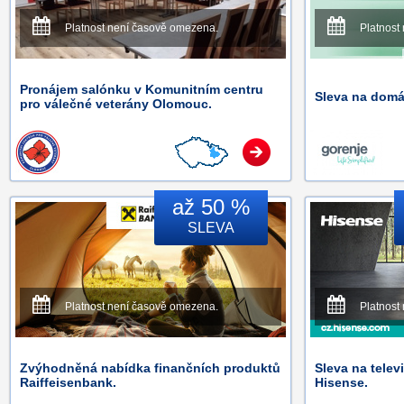
Platnost není časově omezena.
Platnost
Pronájem salónku v Komunitním centru
Sleva na domá
pro válečné veterány Olomouc.
až 50 %
SLEVA
Platnost není časově omezena.
Platnost
Zvýhodněná nabídka finančních produktů
Sleva na telev
Raiffeisenbank.
Hisense.