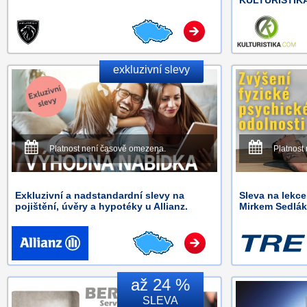
KULTURISTIK
exkluzivní slevy
Platnost není časově omezena.
Platnost
Exkluzivní a nadstandardní slevy na
Sleva na lekc
pojištění, úvěry a hypotéky u Allianz.
Mirkem Sedlá
až 24 %
SLEVA