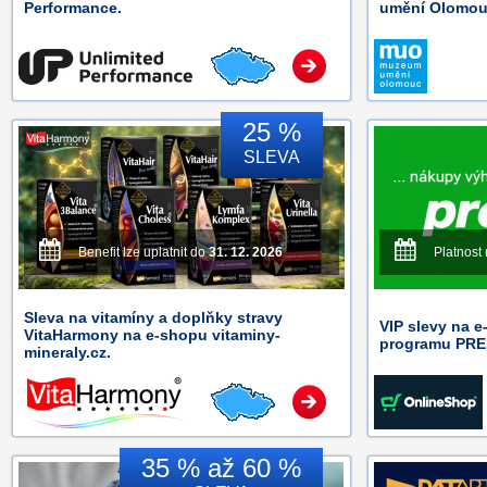
Performance.
umění Olomou
25 %
SLEVA
Benefit lze uplatnit do
31. 12. 2026
Platnost
Sleva na vitamíny a doplňky stravy
VIP slevy na 
VitaHarmony na e-shopu vitaminy-
programu PRE
mineraly.cz.
35 % až 60 %