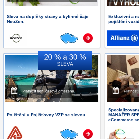
Sleva na doplňky stravy a bylinné čaje
Exkluzivní a n
NeoZen.
pojištění vozid
20 % a 30 %
SLEVA
Platnost není časově omezena.
Platnost
Specializovaný
Pojištění u Pojišťovny VZP se slevou.
MANAŽER SPE
eCommerce se