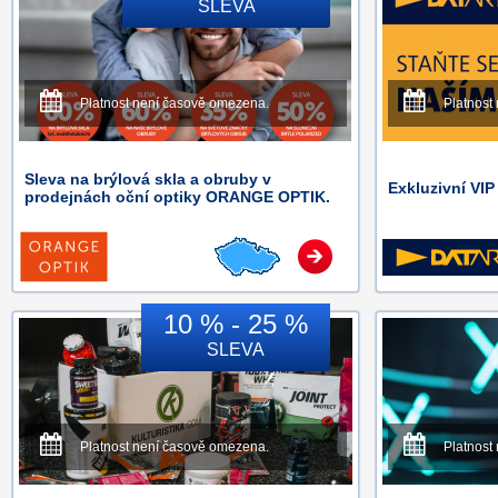
SLEVA
Platnost není časově omezena.
Platnost
Sleva na brýlová skla a obruby v
Exkluzivní VI
prodejnách oční optiky ORANGE OPTIK.
10 % - 25 %
SLEVA
Platnost není časově omezena.
Platnost