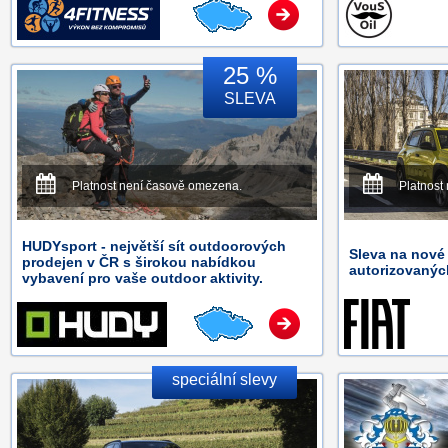
25 %
SLEVA
Platnost není časově omezena.
Platnost
HUDYsport - největší sít outdoorových
Sleva na nové 
prodejen v ČR s širokou nabídkou
autorizovaných
vybavení pro vaše outdoor aktivity.
speciální slevy