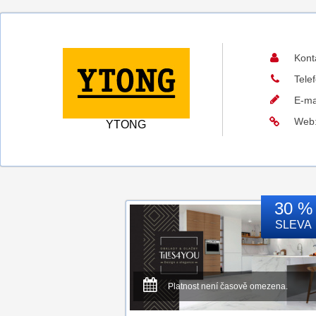
Kont
Tele
E-ma
Web
YTONG
30 %
SLEVA
Platnost není časově omezena.