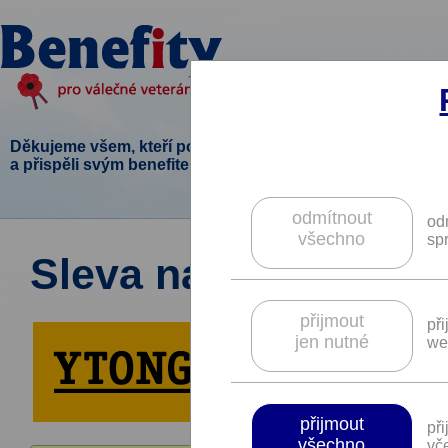
Děkujeme všem, kteří podpořili tento projekt
a přispěli svým benefitem.
odmítnout
od
všechno
sp
Sleva na zdící prvk
přijmout
př
jen nutné
we
přijmout
př
všechno
vče