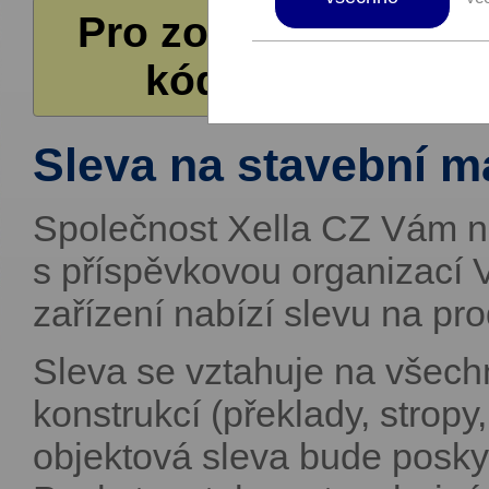
Pro zobrazení další
kódů pro čerpání
Sleva na stavební m
Společnost Xella CZ Vám n
s příspěvkovou organizací 
zařízení nabízí slevu na p
Sleva se vztahuje na všech
konstrukcí (překlady, stro
objektová sleva bude posky