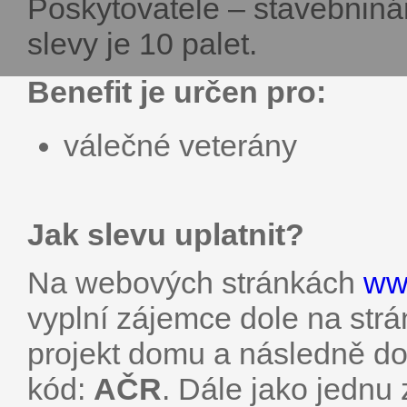
Poskytovatele – stavebniná
slevy je 10 palet.
Benefit je určen pro:
válečné veterány
Jak slevu uplatnit?
Na webových stránkách
ww
vyplní zájemce dole na strá
projekt domu a následně do 
kód:
AČR
. Dále jako jednu 