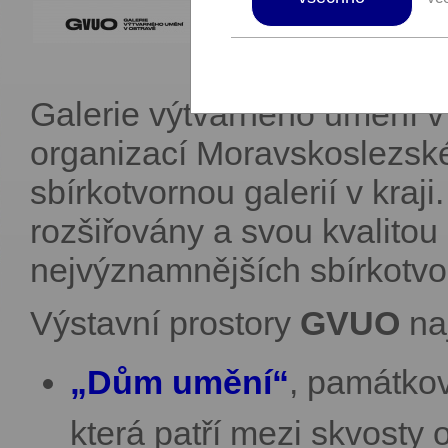
Galerie výtvarného umění v
organizací Moravskoslezskéh
sbírkotvornou galerií v kra
rozšiřovány a svou kvalitou i
nejvýznamnějších sbírkotvor
Výstavní prostory
GVUO
na
„Dům umění“
, památko
která patří mezi skvosty 