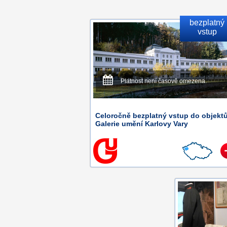
bezplatný
vstup
Platnost není časově omezena.
Celoročně bezplatný vstup do objekt
Galerie umění Karlovy Vary