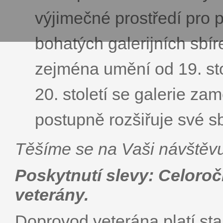
výjimečné prostředí pro 
bohatých galerijních sbír
zejména umění od 19. sto
20. století se galerie zam
postupně rozšiřuje své s
Těšíme se na Vaši návštěv
Poskytnutí slevy: Celoroč
veterány.
Doprovod veterána platí st